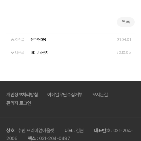
목록
이전글
전주 현대옥
21.04.01
다음글
베이비라운지
20.10.05
개인정보처리방침
이메일무단수집거부
오시는길
관리자 로그인
상호 :
수원 프리미엄아울렛
대표 :
김현
대표번호 :
031-204-
2006
팩스 :
031-204-0497