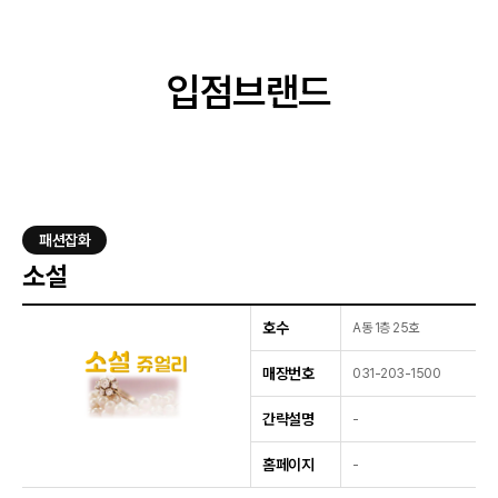
입점브랜드
이벤트
입점브랜드
고객센터
오시는길
패션잡화
소설
호수
A동 1층 25호
매장번호
031-203-1500
간략설명
-
홈페이지
-