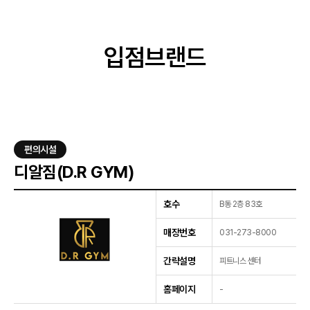
입점브랜드
이벤트
입점브랜드
고객센터
오시는길
편의시설
디알짐(D.R GYM)
호수
B동 2층 83호
매장번호
031-273-8000
간략설명
피트니스 센터
홈페이지
-