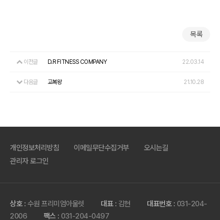
목록
이전글
D.R FITNESS COMPANY
22.03.14
다음글
교복왕
21.10.28
개인정보처리방침
이메일무단수집거부
오시는길
관리자 로그인
상호 :
수원 프리미엄아울렛
대표 :
김현
대표번호 :
031-204-
2006
팩스 :
031-204-0497