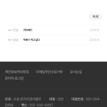
목록
이전글
커피베이
22.10.15
다음글
떡볶이 먹고싶다
22.10.14
개인정보처리방침
이메일무단수집거부
오시는길
관리자 로그인
상호 :
수원 프리미엄아울렛
대표 :
김현
대표번호 :
031-204-
2006
팩스 :
031-204-0497