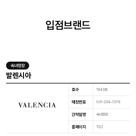
입점브랜드
이벤트
입점브랜드
고객센터
오시는길
숙녀정장
발렌시아
호수
1043호
매장번호
031-204-1376
간략설명
숙녀정장
홈페이지
1122