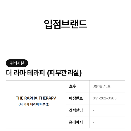
입점브랜드
이벤트
입점브랜드
고객센터
오시는길
편의시설
더 라파 테라피 (피부관리실)
호수
B동 1층 73호
매장번호
031-202-3365
간략설명
-
홈페이지
-