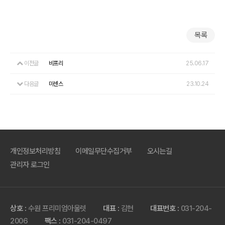
목록
이전글
비프리
25.06.17
다음글
미센스
23.10.24
개인정보처리방침
이메일무단수집거부
오시는길
관리자 로그인
상호 :
수원 프리미엄아울렛
대표 :
김현
대표번호 :
031-204-
2006
팩스 :
031-204-0497