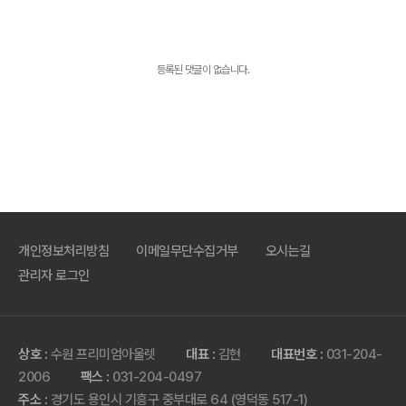
등록된 댓글이 없습니다.
개인정보처리방침
이메일무단수집거부
오시는길
관리자 로그인
상호 :
수원 프리미엄아울렛
대표 :
김현
대표번호 :
031-204-
2006
팩스 :
031-204-0497
주소 :
경기도 용인시 기흥구 중부대로 64 (영덕동 517-1)