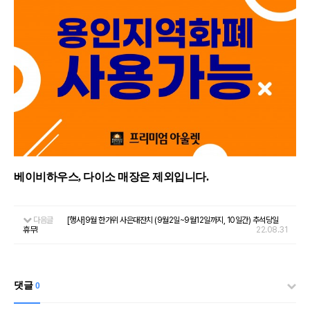
베이비하우스, 다이소 매장은 제외입니다.
다음글
[행사]9월 한가위 사은대잔치 (9월2일~9월12일까지, 10일간) 추석당일
휴무!
22.08.31
댓글
0